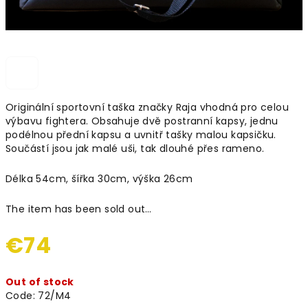
Originální sportovní taška značky Raja vhodná pro celou
výbavu fightera. Obsahuje dvě postranní kapsy, jednu
podélnou přední kapsu a uvnitř tašky malou kapsičku.
Součástí jsou jak malé uši, tak dlouhé přes rameno.
Délka 54cm, šířka 30cm, výška 26cm
The item has been sold out…
€74
Measure
Out of stock
price:
Code:
72/M4