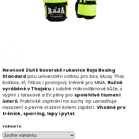
Neonově žluté boxerské rukavice Raja Boxing
Standard
jsou univerzální volbou pro box, Muay Thai,
kickbox, K1, fitbox i postojový trénink pro MMA.
Ručně
vyráběné v Thajsku
z odolné mikrovláknové kůže, s
výplní z latexové a EV pěny pro
spolehlivé tlumení
úderů
. Praktické zapínání na suchý zip usnadňuje
nasazení a pevné stažení kolem zápěstí.
Vhodné pro
trénink, sparring, lapy i pytel.
VARIANTA: