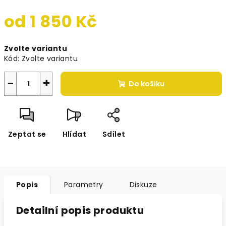
od
1 850 Kč
Měrná
Zvolte variantu
cena:
Kód:
Zvolte variantu
−
+
Do košíku
Zeptat se
Hlídat
Sdílet
Popis
Parametry
Diskuze
Detailní popis produktu