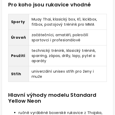
Pro koho jsou rukavice vhodné
Muay Thai, klasický box, K1, kickbox,
Sporty
fitbox, postojový trénink pro MMA
začátečníci, amatéři, pokročilí
Úroveň
sportovci i profesionálové
technický trénink, klasický trénink,
Použití
sparring, zápas, drilly, lapy, pytel a
aparáty
univerzální unisex střih pro ženy i
Střih
muže
Hlavní výhody modelu Standard
Yellow Neon
ručně vyráběné boxerské rukavice z Thajska,