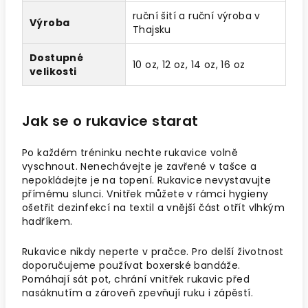
ruční šití a ruční výroba v
Výroba
Thajsku
Dostupné
10 oz, 12 oz, 14 oz, 16 oz
velikosti
Jak se o rukavice starat
Po každém tréninku nechte rukavice volně
vyschnout. Nenechávejte je zavřené v tašce a
nepokládejte je na topení. Rukavice nevystavujte
přímému slunci. Vnitřek můžete v rámci hygieny
ošetřit dezinfekcí na textil a vnější část otřít vlhkým
hadříkem.
Rukavice nikdy neperte v pračce. Pro delší životnost
doporučujeme používat boxerské bandáže.
Pomáhají sát pot, chrání vnitřek rukavic před
nasáknutím a zároveň zpevňují ruku i zápěstí.