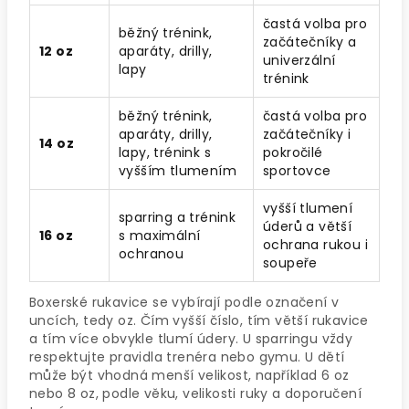
častá volba pro
běžný trénink,
začátečníky a
12 oz
aparáty, drilly,
univerzální
lapy
trénink
běžný trénink,
častá volba pro
aparáty, drilly,
začátečníky i
14 oz
lapy, trénink s
pokročilé
vyšším tlumením
sportovce
vyšší tlumení
sparring a trénink
úderů a větší
16 oz
s maximální
ochrana rukou i
ochranou
soupeře
Boxerské rukavice se vybírají podle označení v
uncích, tedy oz. Čím vyšší číslo, tím větší rukavice
a tím více obvykle tlumí údery. U sparringu vždy
respektujte pravidla trenéra nebo gymu. U dětí
může být vhodná menší velikost, například 6 oz
nebo 8 oz, podle věku, velikosti ruky a doporučení