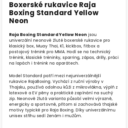
Boxerské rukavice Raja
Boxing Standard Yellow
Neon
Raja Boxing Standard Yellow Neon
jsou
univerzální neonově žluté boxerské rukavice pro
klasický box, Muay Thai, K1, kickbox, fitbox a
postojový trénink pro MMA. Hodí se na technický
trénink, klasické tréninky, sparring, zápas, drilly, práci
na lapách i trénink na aparátech.
Model Standard patří mezi nejuniverzálnější
rukavice RajaBoxing. Vychází z ruční výroby v
Thajsku, používá odolnou kůži z mikrovlákna, výplň z
latexové a EV pěny a praktické zapínání na suchý
zip. Neonově žlutá varianta působí velmi výrazně,
energicky a sportovně, přitom si zachovává thajské
motivy typické pro Raja Boxing. Díky univerzálnímu
unisex střihu sedí ženám i mužům.