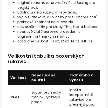
originál renomované značky Raja Boxing pro
thajský box,
odolná umělá kůže z mikrovlákna,
výplň z latexové a EV pěny pro tlumení úderů,
praktické zapínání na suchý zip,
univerzální střih pro Muay Thai, box a kickbox,
neonově žluté barevné provedení s
originálními thajskými motivy,
dostupné velikosti 10 oz, 12 oz, 14 oz a 16 oz.
Velikostní tabulka boxerských
rukavic
Doporučené
Poznámka k
Velikost
použití
výběru
lehčí a
zápas, technický
kompaktnější
10 oz
trénink, rychlejší
rukavice pro
práce
přesnější práci