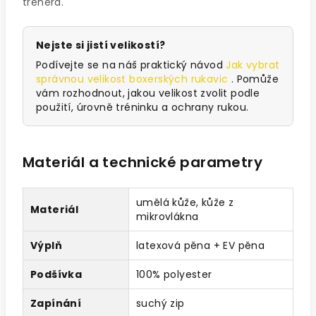
trenéra.
Nejste si jistí velikostí?
Podívejte se na náš praktický návod
Jak vybrat
správnou velikost boxerských rukavic
. Pomůže
vám rozhodnout, jakou velikost zvolit podle
použití, úrovně tréninku a ochrany rukou.
Materiál a technické parametry
umělá kůže, kůže z
Materiál
mikrovlákna
Výplň
latexová pěna + EV pěna
Podšívka
100% polyester
Zapínání
suchý zip