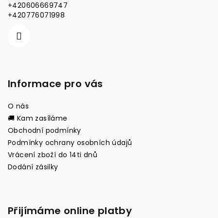
t
+420606669747
í
+420776071998
Informace pro vás
O nás
🚚 Kam zasíláme
Obchodní podmínky
Podmínky ochrany osobních údajů
Vrácení zboží do 14ti dnů
Dodání zásilky
Přijímáme online platby