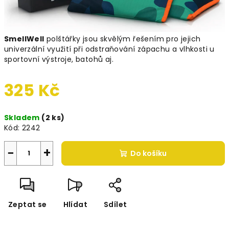
SmellWell
polštářky jsou skvělým řešením pro jejich
univerzální využití při odstraňování zápachu a vlhkosti u
sportovní výstroje, batohů aj.
325 Kč
Měrná
Skladem
(2 ks)
cena:
Kód:
2242
−
+
Do košíku
Zeptat se
Hlídat
Sdílet