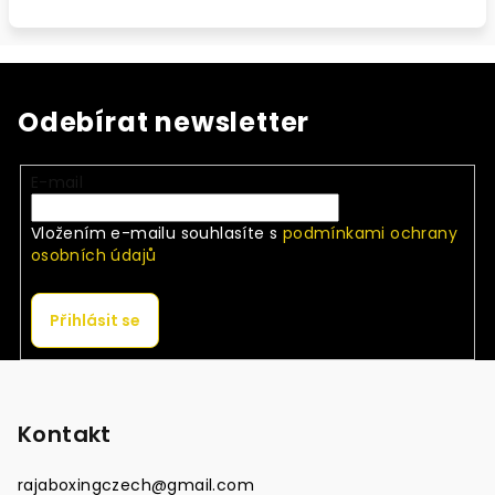
Odebírat newsletter
E-mail
Vložením e-mailu souhlasíte s
podmínkami ochrany
osobních údajů
Přihlásit se
Z
á
p
Kontakt
a
rajaboxingczech
@
gmail.com