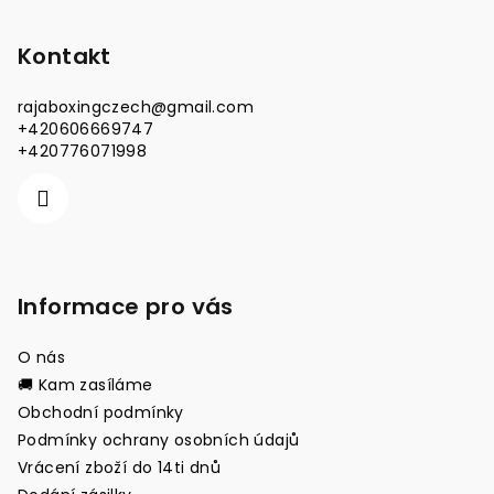
á
p
Kontakt
a
rajaboxingczech
@
gmail.com
t
+420606669747
í
+420776071998
Informace pro vás
O nás
🚚 Kam zasíláme
Obchodní podmínky
Podmínky ochrany osobních údajů
Vrácení zboží do 14ti dnů