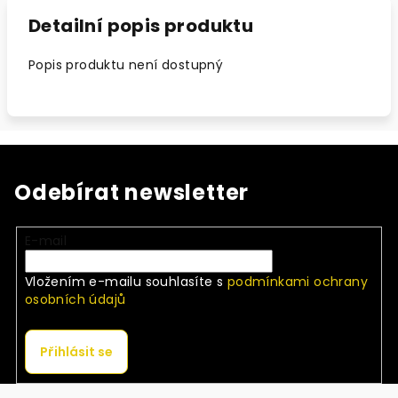
Detailní popis produktu
Popis produktu není dostupný
Odebírat newsletter
E-mail
Vložením e-mailu souhlasíte s
podmínkami ochrany
osobních údajů
Přihlásit se
Z