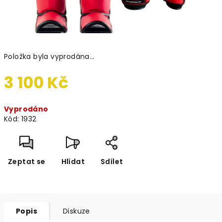
Položka byla vyprodána…
3 100 Kč
Měrná
Vyprodáno
cena:
Kód:
1932
Zeptat se
Hlídat
Sdílet
Popis
Diskuze