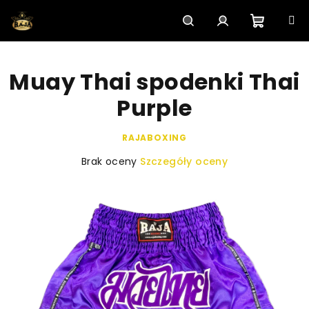
Przejść
do
treści
Koszyk
Szukaj
Zaloguj
Muay Thai spodenki Thai
się
Purple
RAJABOXING
Średnia
Brak oceny
Szczegóły oceny
ocena
produktu
wynosi
0,0
na
5
gwiazdek.