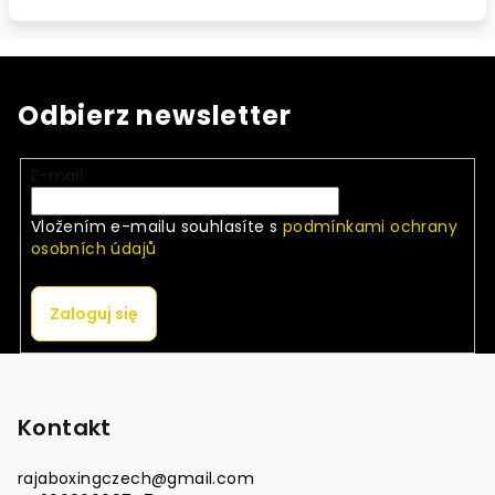
Odbierz newsletter
E-mail
Vložením e-mailu souhlasíte s
podmínkami ochrany
osobních údajů
Zaloguj się
S
t
o
Kontakt
p
rajaboxingczech
@
gmail.com
k