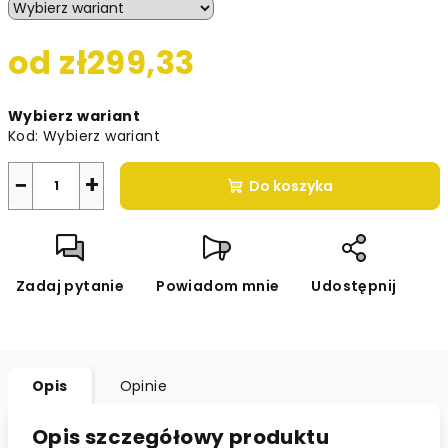
od
zł299,33
Cena
Wybierz wariant
jednostkowa:
Kod:
Wybierz wariant
−
+
Do koszyka
Zadaj pytanie
Powiadom mnie
Udostępnij
Opis
Opinie
Opis szczegółowy produktu