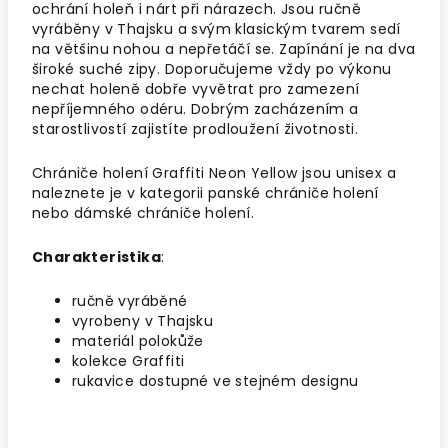
ochrání holeň i nárt při nárazech. Jsou ručně
vyráběny v Thajsku a svým klasickým tvarem sedí
na většinu nohou a nepřetáčí se. Zapínání je na dva
široké suché zipy. Doporučujeme vždy po výkonu
nechat holeně dobře vyvětrat pro zamezení
nepříjemného odéru. Dobrým zacházením a
starostlivostí zajistíte prodloužení životnosti.
Chrániče holení Graffiti Neon Yellow jsou unisex a
naleznete je v kategorii panské chrániče holení
nebo dámské chrániče holení.
Charakteristika
:
ručně vyráběné
vyrobeny v Thajsku
materiál polokůže
kolekce Graffiti
rukavice dostupné ve stejném designu