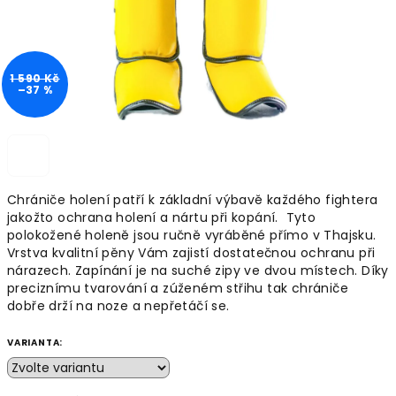
1 590 Kč
–37 %
Chrániče holení patří k základní výbavě každého fightera
jakožto ochrana holení a nártu při kopání. Tyto
polokožené holeně jsou ručně vyráběné přímo v Thajsku.
Vrstva kvalitní pěny Vám zajistí dostatečnou ochranu při
nárazech. Zapínání je na suché zipy ve dvou místech. Díky
preciznímu tvarování a zúženém střihu tak chrániče
dobře drží na noze a nepřetáčí se.
VARIANTA: