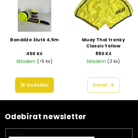
Bandáže žluté 4,5m
Muay Thai trenky
Classic Yellow
450 Kč
890 Kč
Skladem
(>5 ks)
Skladem
(3 ks)
Do košíku
Detail
Odebírat newsletter
E-mail