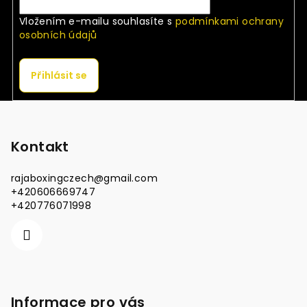
Vložením e-mailu souhlasíte s
podmínkami ochrany
osobních údajů
Přihlásit se
Z
á
p
Kontakt
a
rajaboxingczech
@
gmail.com
t
+420606669747
í
+420776071998
Informace pro vás