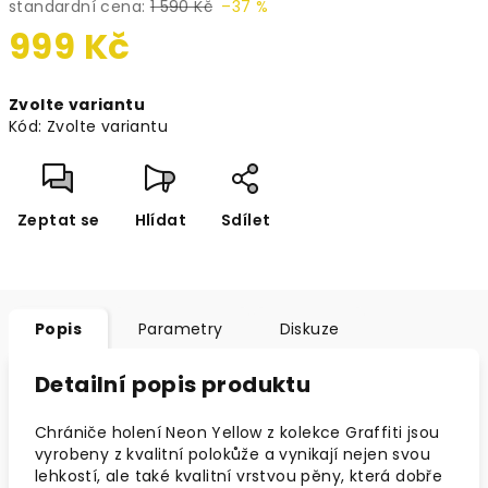
standardní cena:
1 590 Kč
–37 %
999 Kč
Měrná
Zvolte variantu
cena:
Kód:
Zvolte variantu
Zeptat se
Hlídat
Sdílet
Popis
Parametry
Diskuze
Detailní popis produktu
Chrániče holení Neon Yellow z kolekce Graffiti jsou
vyrobeny z kvalitní polokůže a vynikají nejen svou
lehkostí, ale také kvalitní vrstvou pěny, která dobře