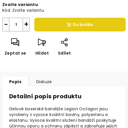
Zvolte variantu
cena:
Kód:
Zvolte variantu
−
+
Do košíku
Zeptat se
Hlídat
Sdílet
Popis
Diskuze
Detailní popis produktu
Gelové boxerské bandáže Legion Octagon jsou
vyrobeny z vysoce kvalitní bavlny, polyesteru a
elastanu. Vysoce kvalitní složení bandáží poskytuje
účinnou oporu a ochranu zápěstí a zabraňuje jejich