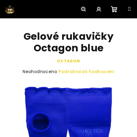
Přejít
na
obsah
Nákupn
Hledat
Přihlášení
Gelové rukavičky
košík
Octagon blue
OCTAGON
Průměrné
Neohodnoceno
Podrobnosti hodnocení
hodnocení
produktu
je
0,0
z
5
hvězdiček.