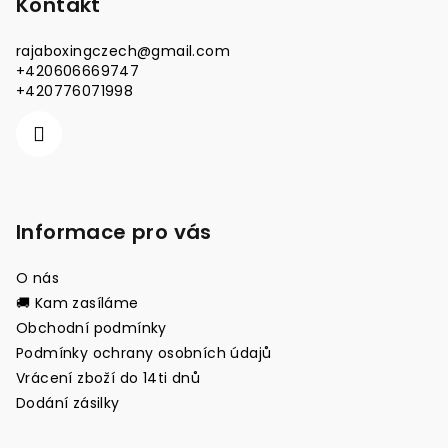
p
Kontakt
a
rajaboxingczech
@
gmail.com
t
+420606669747
í
+420776071998
Informace pro vás
O nás
🚚 Kam zasíláme
Obchodní podmínky
Podmínky ochrany osobních údajů
Vrácení zboží do 14ti dnů
Dodání zásilky