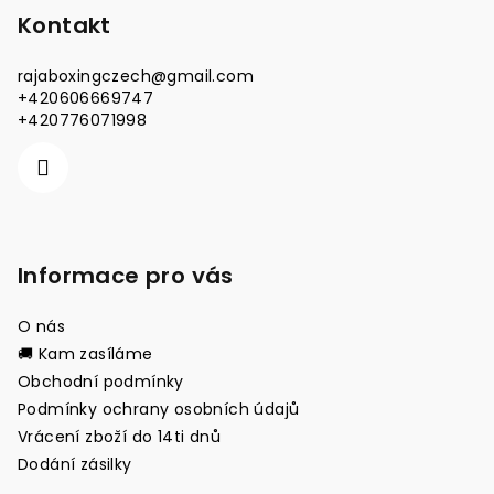
p
Kontakt
a
rajaboxingczech
@
gmail.com
t
+420606669747
í
+420776071998
Informace pro vás
O nás
🚚 Kam zasíláme
Obchodní podmínky
Podmínky ochrany osobních údajů
Vrácení zboží do 14ti dnů
Dodání zásilky