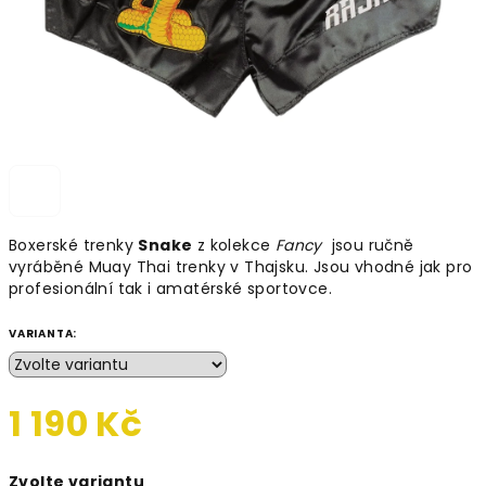
Boxerské trenky
Snake
z kolekce
Fancy
jsou ručně
vyráběné Muay Thai trenky v Thajsku. Jsou vhodné jak pro
profesionální tak i amatérské sportovce.
VARIANTA:
1 190 Kč
Měrná
Zvolte variantu
cena: