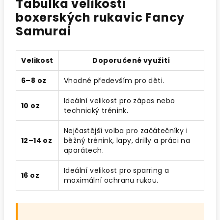
Tabulka velikostí
boxerských rukavic Fancy
Samurai
Velikost
Doporučené využití
6–8 oz
Vhodné především pro děti.
Ideální velikost pro zápas nebo
10 oz
technický trénink.
Nejčastější volba pro začátečníky i
12–14 oz
běžný trénink, lapy, drilly a práci na
aparátech.
Ideální velikost pro sparring a
16 oz
maximální ochranu rukou.