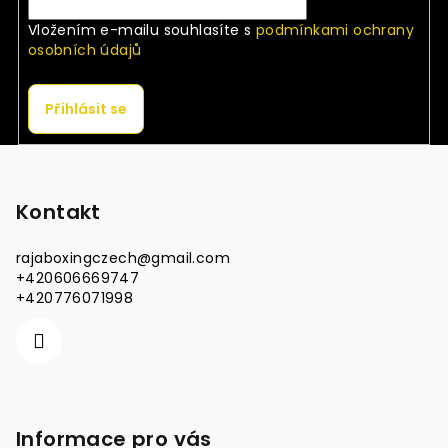
Vložením e-mailu souhlasíte s
podmínkami ochrany
osobních údajů
Přihlásit se
Z
á
p
Kontakt
a
rajaboxingczech
@
gmail.com
t
+420606669747
í
+420776071998
Informace pro vás