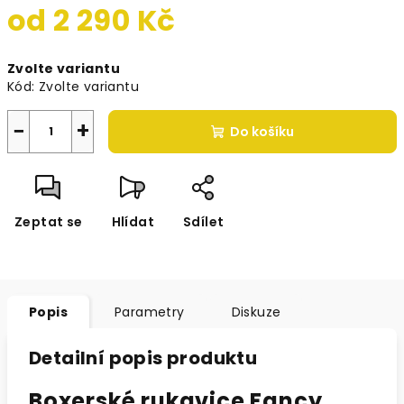
od
2 290 Kč
Měrná
Zvolte variantu
cena:
Kód:
Zvolte variantu
−
+
Do košíku
Zeptat se
Hlídat
Sdílet
Popis
Parametry
Diskuze
Detailní popis produktu
Boxerské rukavice Fancy