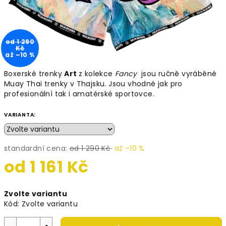
od 1 290
Kč
až –10 %
Boxerské trenky
Art
z kolekce
Fancy
jsou ručně vyráběné
Muay Thai trenky v Thajsku. Jsou vhodné jak pro
profesionální tak i amatérské sportovce.
VARIANTA:
standardní cena:
od 1 290 Kč
až –10 %
od
1 161 Kč
Měrná
Zvolte variantu
cena:
Kód:
Zvolte variantu