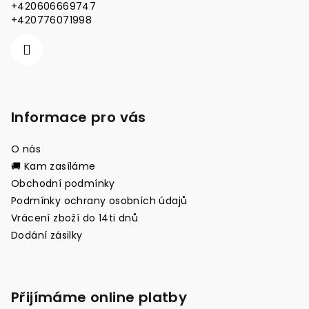
t
+420606669747
í
+420776071998
Informace pro vás
O nás
🚚 Kam zasíláme
Obchodní podmínky
Podmínky ochrany osobních údajů
Vrácení zboží do 14ti dnů
Dodání zásilky
Přijímáme online platby