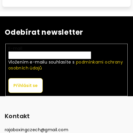
Odebírat newsletter
E-mail
Vložením e-mailu souhlasíte s
podmínkami ochrany
osobních údajů
Přihlásit se
Z
á
p
Kontakt
a
rajaboxingczech
@
gmail.com