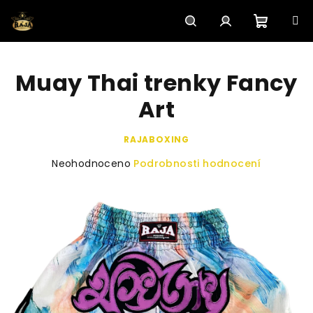
Přejít
na
obsah
Nákupn
Hledat
Přihlášení
Muay Thai trenky Fancy
košík
Art
RAJABOXING
Průměrné
Neohodnoceno
Podrobnosti hodnocení
hodnocení
produktu
je
0,0
z
5
hvězdiček.