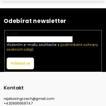
Odebírat newsletter
E-mail
Vložením e-mailu souhlasíte s
podmínkami ochrany
osobních údajů
Přihlásit se
Z
á
p
Kontakt
a
rajaboxingczech
@
gmail.com
t
+420606669747