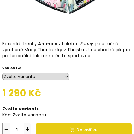
Boxerské trenky
Animals
z kolekce
Fancy
jsou ručně
vyráběné Muay Thai trenky v Thajsku. Jsou vhodné jak pro
profesionální tak i amatérské sportovce.
VARIANTA:
1 290 Kč
Měrná
Zvolte variantu
cena:
Kód:
Zvolte variantu
−
+
Do košíku