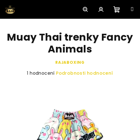
Přejít
na
obsah
Nákupn
Hledat
Přihlášení
Muay Thai trenky Fancy
košík
Animals
RAJABOXING
Průměrné
1 hodnocení
Podrobnosti hodnocení
hodnocení
produktu
je
5,0
z
5
hvězdiček.