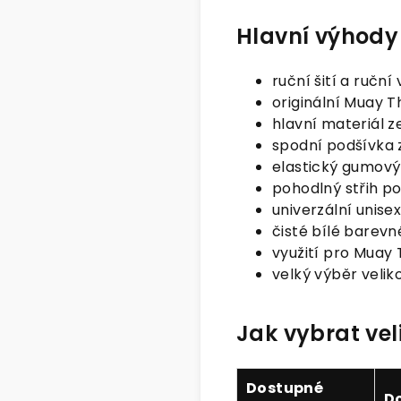
Hlavní výhody
ruční šití a ruční
originální Muay T
hlavní materiál 
spodní podšívka 
elastický gumový 
pohodlný střih po
univerzální unise
čisté bílé barevn
využití pro Muay T
velký výběr veliko
Jak vybrat vel
Dostupné
D