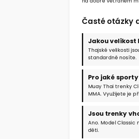
na dobře větraném mí
Časté otázky 
Jakou velikost
Thajské velikosti js
standardně nosíte.
Pro jaké sport
Muay Thai trenky Cla
MMA. Využijete je př
Jsou trenky vh
Ano. Model Classic 
děti.