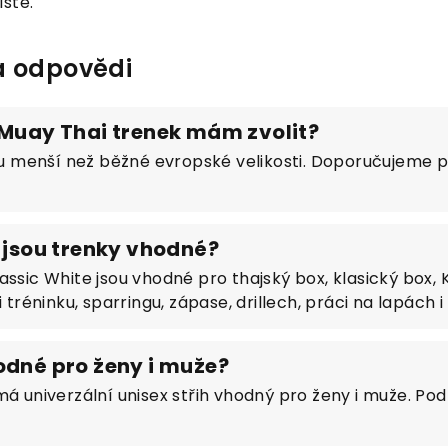
stě.
a odpovědi
 Muay Thai trenek mám zvolit?
ou menší než běžné evropské velikosti. Doporučujeme pro
y jsou trenky vhodné?
ssic White jsou vhodné pro thajský box, klasický box, K
i tréninku, sparringu, zápase, drillech, práci na lapách 
odné pro ženy i muže?
má univerzální unisex střih vhodný pro ženy i muže. Pod